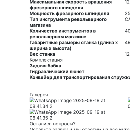
Максимальная скорость вращения
1
фрезерного шпинделя
Мощность фрезерного шпинделя
25
Тип инструмента револьверного
C
магазина
Количество инструментов в
4
револьверном магазине
Габаритные размеры станка (длина х
4
ширина х высота)
Вес станка
12
Комплектация
Задняя бабка
Гидравлический люнет
Конвейер для транспортирования стружк
Галерея
Остались вопросы?
Оставьте заявку и мы ответим на все инт