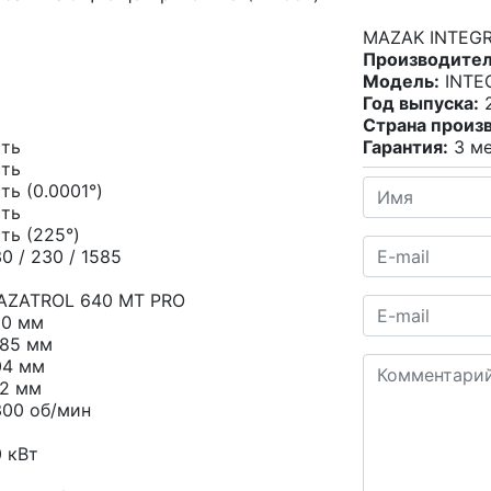
MAZAK INTEGR
Производител
Модель:
INTEG
Год выпуска:
2
Страна произ
сть
Гарантия:
3 ме
сть
ть (0.0001°)
сть
ть (225°)
0 / 230 / 1585
AZАТROL 640 MT PRO
60 мм
585 мм
04 мм
02 мм
300 об/мин
 кВт