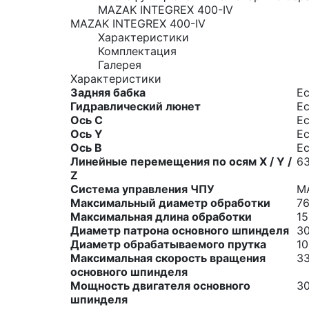
MAZAK INTEGREX 400-IV
MAZAK INTEGREX 400-IV
Характеристики
Комплектация
Галерея
Характеристики
Задняя бабка
Е
Гидравлический люнет
Е
Ось С
Ес
Ось Y
Е
Ось B
Ес
Линейные перемещения по осям X / Y /
63
Z
Система управления ЧПУ
М
Максимальный диаметр обработки
7
Максимальная длина обработки
1
Диаметр патрона основного шпинделя
3
Диаметр обрабатываемого прутка
1
Максимальная скорость вращения
3
основного шпинделя
Мощность двигателя основного
30
шпинделя