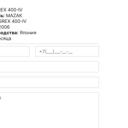
EX 400-IV
ь:
MAZAK
REX 400-IV
006
водства:
Япония
сяца