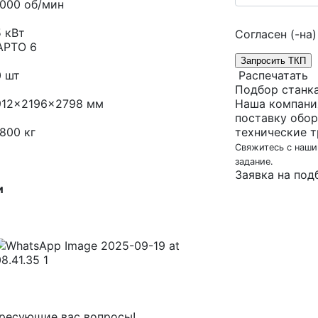
2000 об/мин
 кВт
Согласен (-на)
APTO 6
Запросить ТКП
0 шт
Распечатать
Подбор станк
912x2196x2798 мм
Наша компани
поставку обор
800 кг
технические т
Свяжитесь с наши
задание.
Заявка на под
и
ересующие вас вопросы!