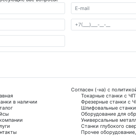
Согласен (-на) с
политико
авная
Токарные станки с ЧП
анки в наличии
Фрезерные станки с 
талог
Шлифовальные станки
йсы
Оборудование для обр
компании
Универсальные метал
луги
Станки глубокого све
нтакты
Прочее оборудование,