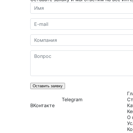
Оставить заявку
Гл
Telegram
Ст
ВКонтакте
Ка
Ке
О 
Ус
Ко