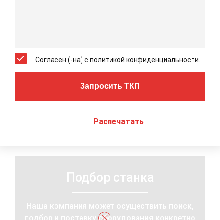
Быстрая подача вверх/вниз (50 Гц / 60 Гц)
300 мм/мин
ДВИГАТЕЛИ
Мощность шпиндельного двигателя
5 л.с. (3.75 кВт)
Согласен (-на) с
политикой конфиденциальности
.
Двигатель вертикальной подачи
400 Вт
Запросить ТКП
Гидравлический двигатель
2 л.с. (1.5 кВт)
Двигатель поперечной подачи
40 Вт
Распечатать
Габариты и масса
Габариты Ш×Г×В
2600 × 2500 × 1830 мм
Масса (нетто / брутто)
1750 / 1950 кг
Подбор станка
Наша компания может осуществить поиск,
подбор и поставку оборудования конкретно