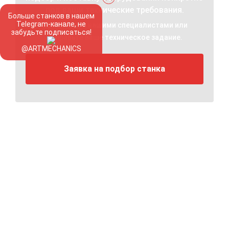
под ваши технические требования.
Больше станков в нашем
Telegram-канале, не
Свяжитесь с нашими специалистами или
забудьте подписаться!
отправьте ваше техническое задание.
@ARTMECHANICS
Заявка на подбор станка
Остались вопросы?
Оставьте заявку и мы ответим на все интересующие
вас вопросы!