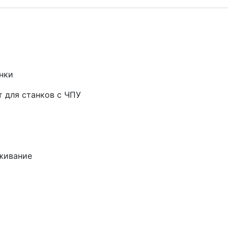
нки
т для станков с ЧПУ
живание