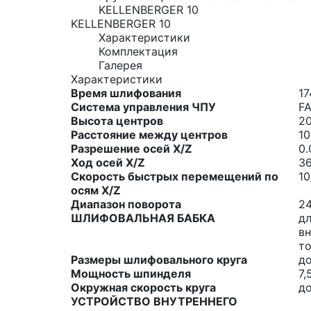
KELLENBERGER 10
KELLENBERGER 10
Характеристики
Комплектация
Галерея
Характеристики
Время шлифования
17
Система управления ЧПУ
F
Высота центров
2
Расстояние между центров
1
Разрешение осей X/Z
0
Ход осей X/Z
3
Скорость быстрых перемещений по
10
осям X/Z
Диапазон поворота
2
ШЛИФОВАЛЬНАЯ БАБКА
д
в
т
Размеры шлифовального круга
д
Мощность шпинделя
7,
Окружная скорость круга
до
УСТРОЙСТВО ВНУТРЕННЕГО