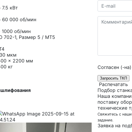
 7.5 кВт
 60 000 об/мин
- 1000 об/мин
O 702-1, Размер 5 / МТ5
Т4
 30 мкм
500 x 2200 мм
00 кг
Согласен (-на)
Запросить ТКП
Распечатать
о шлифования
Подбор станк
Наша компани
поставку обор
технические т
Свяжитесь с наши
задание.
Заявка на под