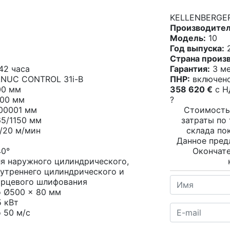
KELLENBERGER
Производител
Модель:
10
Год выпуска:
2
Страна произ
42 часа
Гарантия:
3 ме
ANUC CONTROL 31i-B
ПНР:
включен
00 мм
358 620 €
c 
000 мм
?
.00001 мм
Стоимость
65/1150 мм
затраты по
/20 м/мин
склада по
Данное пред
40°
Окончате
ля наружного цилиндрического,
нутреннего цилиндрического и
орцевого шлифования
о Ø500 x 80 мм
5 кВт
 50 м/с