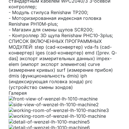
стандартным кабелем WPC2040/3 3-осевой
контроллер;
- Модуль стилуса Renishaw TP200;
- Моторизированная индексная головка
Renishaw PH10M-plus;
- Магазин для смены щупов SCR200;
- Контроллер 3D щупа Renishaw PHC10-3plus;
СПИСОК ВКЛЮЧЕННЫХ ПРОГРАММНЫХ
МОДУЛЕЙ: step (cad-конвертер) vda-fs (cad-
конвертер) iges (cad-конвертер) emd ([prev. Q-
das] экспорт измерительных данных) impex-
elem (импорт экспорт элементов) curve
(измерение кривых) surf (измерение прибоя)
dmis (функциональность dmis) iph
(индексирующая головка зонда) prc
(устройство смены зондов)
Галерея