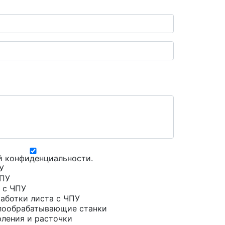
й конфиденциальности
.
У
ЧПУ
 с ЧПУ
аботки листа с ЧПУ
лообрабатывающие станки
рления и расточки