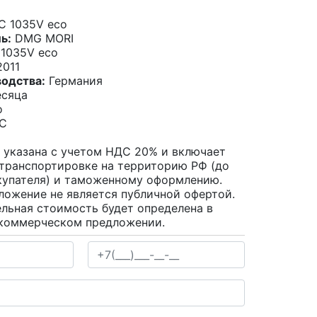
 1035V eco
ь:
DMG MORI
1035V eco
011
водства:
Германия
сяца
о
С
 указана с учетом НДС 20% и включает
 транспортировке на территорию РФ (до
купателя) и таможенному оформлению.
ложение не является публичной офертой.
льная стоимость будет определена в
коммерческом предложении.