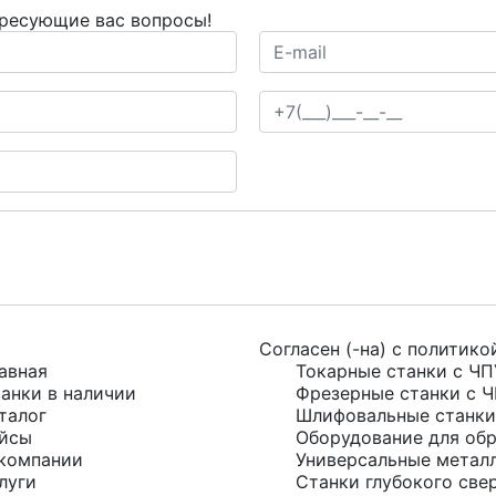
ересующие вас вопросы!
Согласен (-на) с
политико
авная
Токарные станки с ЧП
анки в наличии
Фрезерные станки с 
талог
Шлифовальные станки
йсы
Оборудование для обр
компании
Универсальные метал
луги
Станки глубокого све