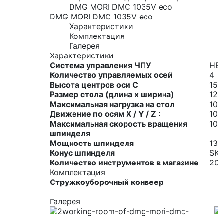
DMG MORI DMC 1035V eco
DMG MORI DMC 1035V eco
Характеристики
Комплектация
Галерея
Характеристики
Система управления ЧПУ
H
Количество управляемых осей
4
Высота центров оси C
1
Размер стола (длина х ширина)
1
Максимальная нагрузка на стол
10
Движение по осям X / Y / Z :
10
Максимальная скорость вращения
10
шпинделя
Мощность шпинделя
13
Конус шпинделя
S
Количество инструментов в магазине
20
Комплектация
Стружкоуборочный конвеер
Галерея