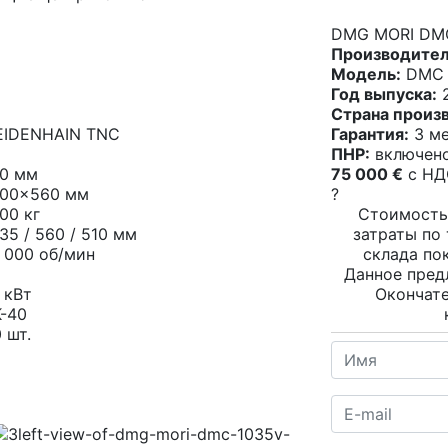
DMG MORI DMC
Производител
Модель:
DMC 
Год выпуска:
2
Страна произ
EIDENHAIN TNC
Гарантия:
3 ме
ПНР:
включен
50 мм
75 000 €
c НД
200x560 мм
?
00 кг
Стоимость
35 / 560 / 510 мм
затраты по
 000 об/мин
склада по
Данное пред
 кВт
Окончате
K-40
 шт.